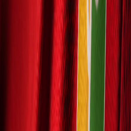
Pozri program
DOMA
15.09.2026
Štadión Liptovský Mikuláš
17:00